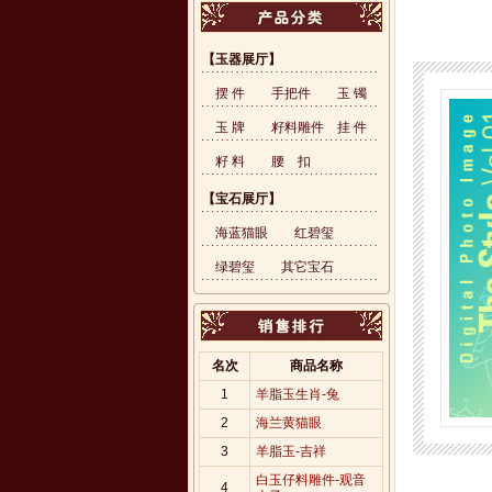
【玉器展厅】
摆 件
手把件
玉 镯
玉 牌
籽料雕件
挂 件
籽 料
腰 扣
【宝石展厅】
海蓝猫眼
红碧玺
绿碧玺
其它宝石
名次
商品名称
1
羊脂玉生肖-兔
2
海兰黄猫眼
3
羊脂玉-吉祥
白玉仔料雕件-观音
4