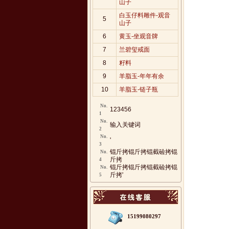
山子
白玉仔料雕件-观音
5
山子
6
黄玉-坐观音牌
7
兰碧玺戒面
8
籽料
9
羊脂玉-年年有余
10
羊脂玉-链子瓶
No.
123456
1
No.
输入关键词
2
No.
'
3
锟斤拷锟斤拷锟截硷拷锟
No.
斤拷
4
锟斤拷锟斤拷锟截硷拷锟
No.
斤拷'
5
15199080297