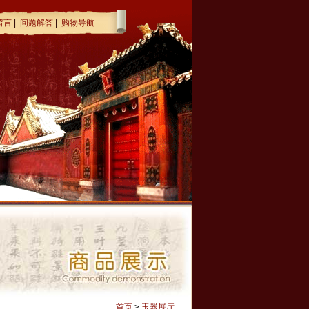
留言
|
问题解答
|
购物导航
首页
>
玉器展厅