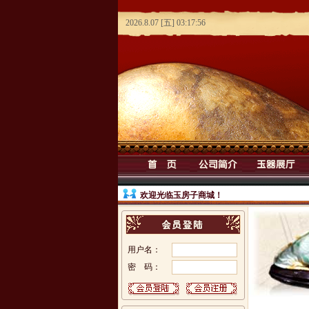
欢迎光临玉房子商城！
用户名：
密 码：