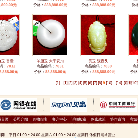
1,800.00元
价格：
888,888.00元
价格：
888,888.00元
价
白玉-香囊
羊脂玉-大平安扣
黄玉-观音头
码：
7032
商品编码：
7031
商品编码：
7030
商
8,888.00元
价格：
88,888.00元
价格：
888,888.00元
价格
[1]
..
[1]
[2]
[3]
[4]
[5]
[6]
[7]
[8]
9
[10]
..
[14]
[后翻10
城首页
公司介绍
购物指南
客户中心
详细检索
保密政策
协作咨询
商城
时间
平日 01:00 ~ 24:00 星期六 01:00 ~ 24:00 星期日,休假日照常营业