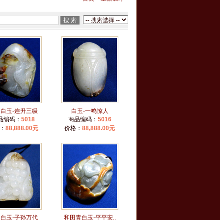
白玉-连升三级
白玉-一鸣惊人
品编码：
5018
商品编码：
5016
：
88,888.00元
价格：
88,888.00元
白玉-子孙万代
和田青白玉-平平安..