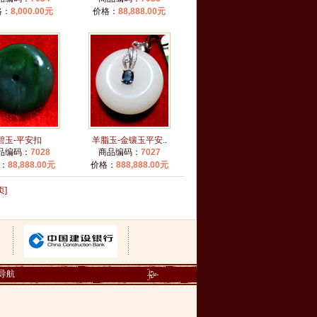
格：
8,000.00元
价格：
88,888.00元
碧玉-平安扣
羊脂玉-金镶玉平安..
品编码：
7028
商品编码：
7027
：
88,888.00元
价格：
888,888.00元
页]
导航