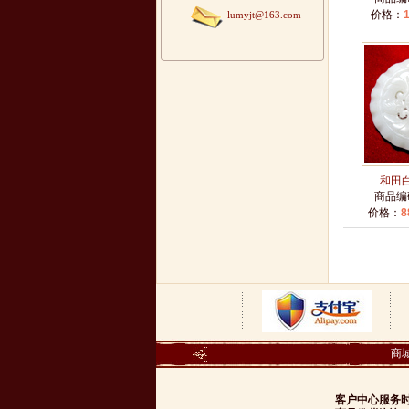
价格：
lumyjt@163.com
和田
商品编
价格：
8
商
客户中心服务