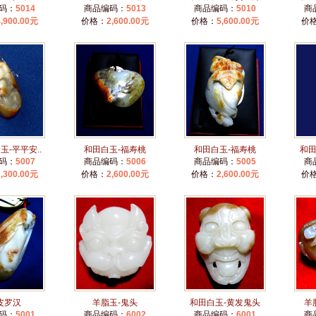
码：
5014
商品编码：
5013
商品编码：
5010
商
4,900.00元
价格：
2,600.00元
价格：
5,600.00元
价
玉-平平安..
和田白玉-福寿桃
和田白玉-福寿桃
和田
码：
5007
商品编码：
5006
商品编码：
5005
商
2,300.00元
价格：
2,600.00元
价格：
2,600.00元
价
皮罗汉
羊脂玉-鬼头
和田白玉-黄发鬼头
羊
码：
5001
商品编码：
6002
商品编码：
6001
商