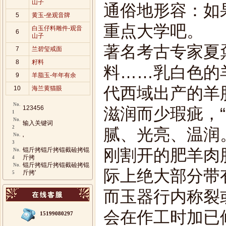
山子
通俗地形容：如
5
黄玉-坐观音牌
重点大学吧。
白玉仔料雕件-观音
6
山子
著名考古专家夏
7
兰碧玺戒面
8
籽料
料……乳白色的
9
羊脂玉-年年有余
代西域出产的羊
10
海兰黄猫眼
No.
123456
滋润而少瑕疵，
1
No.
输入关键词
2
腻、光亮、温润
No.
'
3
锟斤拷锟斤拷锟截硷拷锟
刚割开的肥羊肉
No.
斤拷
4
锟斤拷锟斤拷锟截硷拷锟
No.
际上绝大部分带
斤拷'
5
而玉器行内称裂
会在作工时加已
15199080297