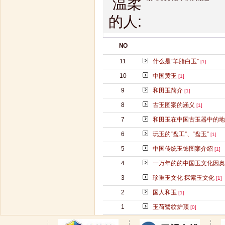
温柔
的人:
NO
11
什么是“羊脂白玉”
[1]
10
中国黄玉
[1]
9
和田玉简介
[1]
8
古玉图案的涵义
[1]
7
和田玉在中国古玉器中的地
6
玩玉的“盘工”、“盘玉”
[1]
5
中国传统玉饰图案介绍
[1]
4
一万年的的中国玉文化因奥
3
珍重玉文化 探索玉文化
[1]
2
国人和玉
[1]
1
玉荷鹭纹炉顶
[0]