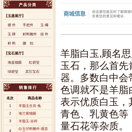
【玉器展厅】
摆 件
手把件
玉 镯
玉 牌
籽料雕件
挂 件
籽 料
腰 扣
羊脂白玉,顾名
【宝石展厅】
海蓝猫眼
红碧玺
玉石，那么首先
绿碧玺
其它宝石
器。多数白中会
色调就不是羊脂
名次
商品名称
表示优质白玉，
1
羊脂玉生肖-兔
青色、乳黄色等
2
海兰黄猫眼
3
羊脂玉-吉祥
量石花等杂质。
白玉仔料雕件-观音
4