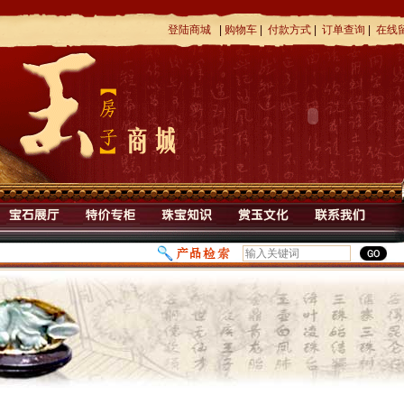
登陆商城
|
购物车
|
付款方式
|
订单查询
|
在线