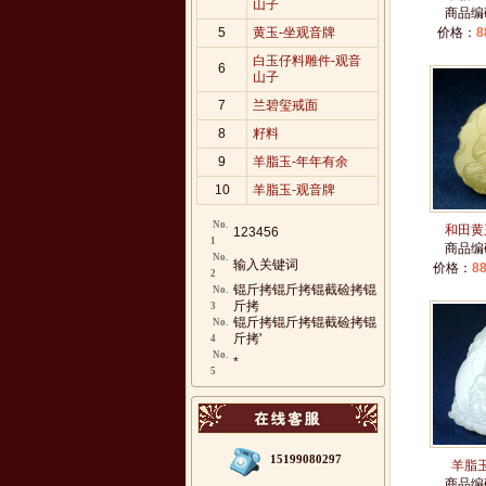
山子
商品编
5
黄玉-坐观音牌
价格：
8
白玉仔料雕件-观音
6
山子
7
兰碧玺戒面
8
籽料
9
羊脂玉-年年有余
10
羊脂玉-观音牌
No.
和田黄
123456
1
商品编
No.
输入关键词
价格：
8
2
锟斤拷锟斤拷锟截硷拷锟
No.
斤拷
3
锟斤拷锟斤拷锟截硷拷锟
No.
斤拷'
4
No.
*
5
15199080297
羊脂
商品编