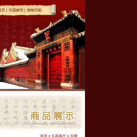
留言
|
问题解答
|
购物导航
首页
>
玉器展厅
>
玉牌