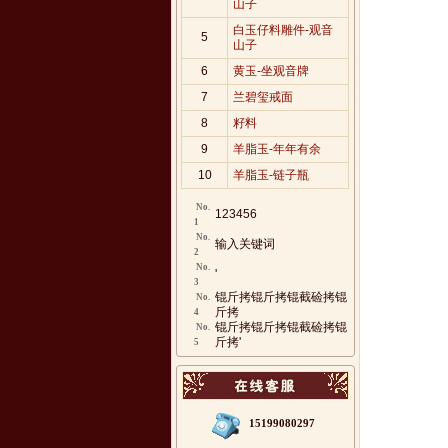
山子
白玉仔料雕件-观音
5
山子
6
黄玉-坐观音牌
7
兰碧玺戒面
8
籽料
9
羊脂玉-年年有余
10
羊脂玉-链子瓶
No.
123456
1
No.
输入关键词
2
No.
'
3
锟斤拷锟斤拷锟截硷拷锟
No.
斤拷
4
锟斤拷锟斤拷锟截硷拷锟
No.
斤拷'
5
15199080297