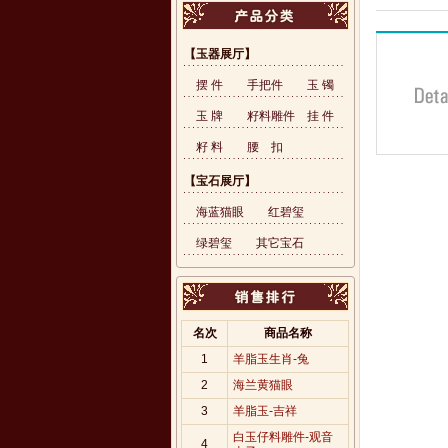
【玉器展厅】
摆 件
手把件
玉 镯
玉 牌
籽料雕件
挂 件
籽 料
腰 扣
【宝石展厅】
海蓝猫眼
红碧玺
绿碧玺
其它宝石
名次
商品名称
1
羊脂玉生肖-兔
2
海兰黄猫眼
3
羊脂玉-吉祥
白玉仔料雕件-观音
4