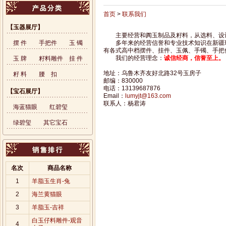
首页
>
联系我们
【玉器展厅】
主要经营和阗玉制品及籽料，从选料、设计
摆 件
手把件
玉 镯
多年来的经营信誉和专业技术知识在新疆珠
有各式高中档摆件、挂件、玉佩、手镯、手把
我们的经营理念：
诚信经商，信誉至上。
玉 牌
籽料雕件
挂 件
地址：乌鲁木齐友好北路32号玉房子
籽 料
腰 扣
邮编：830000
电话：13139687876
【宝石展厅】
Email：
lumyjt@163.com
联系人：杨君涛
海蓝猫眼
红碧玺
绿碧玺
其它宝石
名次
商品名称
1
羊脂玉生肖-兔
2
海兰黄猫眼
3
羊脂玉-吉祥
白玉仔料雕件-观音
4