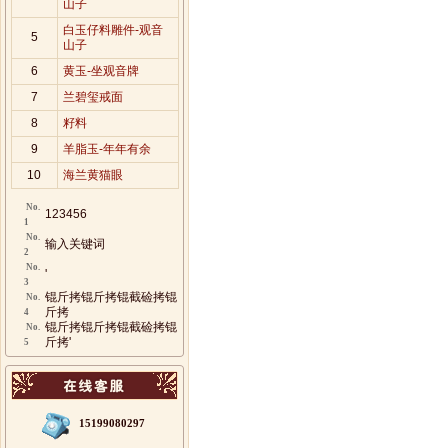
山子
白玉仔料雕件-观音
5
山子
6
黄玉-坐观音牌
7
兰碧玺戒面
8
籽料
9
羊脂玉-年年有余
10
海兰黄猫眼
No.
123456
1
No.
输入关键词
2
No.
'
3
锟斤拷锟斤拷锟截硷拷锟
No.
斤拷
4
锟斤拷锟斤拷锟截硷拷锟
No.
斤拷'
5
15199080297