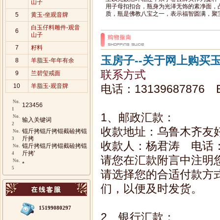
山子
用子母扣扣合，瓶身为光泽无饰的素净面，
质，瓶是佛教八宝之一，表示福智圆满，聚宝
5
黄玉-坐观音牌
白玉仔料雕件-观音
6
山子
7
籽料
8
羊脂玉-年年有余
9
兰碧玺戒面
10
羊脂玉-观音牌
No.
123456
1
No.
输入关键词
2
锟斤拷锟斤拷锟截硷拷锟
No.
斤拷
3
锟斤拷锟斤拷锟截硷拷锟
No.
斤拷'
4
No.
*
5
15199080297