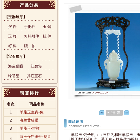
【玉器展厅】
摆 件
手把件
玉 镯
玉 牌
籽料雕件
挂 件
籽 料
腰 扣
【宝石展厅】
海蓝猫眼
红碧玺
绿碧玺
其它宝石
名次
商品名称
1
羊脂玉生肖-兔
2
海兰黄猫眼
3
羊脂玉-吉祥
羊脂玉-链子瓶 ：；玉料为和田羊脂玉，
白玉仔料雕件-观音
4
上以无数活环相连，系于卷云牌头作为提杆